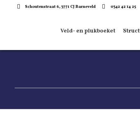
Schoutenstraat 6, 3771 CJ Barneveld
0342 42 14 25
Veld- en plukboeket
Struc