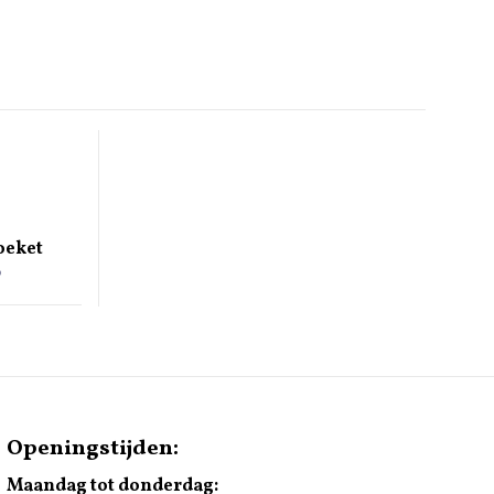
oeket
Prijsklasse:
0
€ 20,00
tot
€ 100,00
Openingstijden:
Maandag tot donderdag: