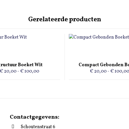
Gerelateerde producten
Dit
product
heeft
tructuur Boeket Wit
Compact Gebonden B
meerdere
Prijsklasse:
€
20,00
-
€
100,00
€
20,00
-
€
100,0
variaties.
€ 20,00
Deze
tot
optie
€ 100,00
kan
gekozen
worden
Contactgegevens:
op
de
Schoutenstraat 6