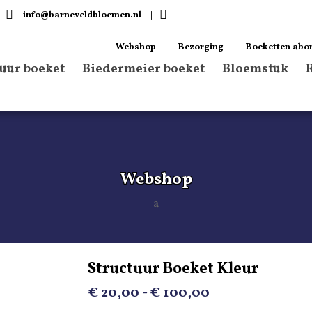
info@barneveldbloemen.nl
|
Webshop
Bezorging
Boeketten abo
tuur boeket
Biedermeier boeket
Bloemstuk
Webshop
Structuur Boeket Kleur
Prijsklasse:
€
20,00
-
€
100,00