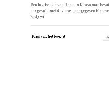
€ 20,00
Een luxeboeket van Herman Kloezeman bevat a
tot
aangevuld met de door u aangegeven bloemen
€ 100,00
budget).
Prijs van het boeket