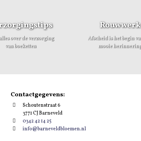
rzorgingstips
Rouwwerk
alles over de verzorging
Afscheid is het begin v
van boeketten
mooie herinnerin
Contactgegevens:
Schoutenstraat 6
3771 CJ Barneveld
0342 42 14 25
info@barneveldbloemen.nl