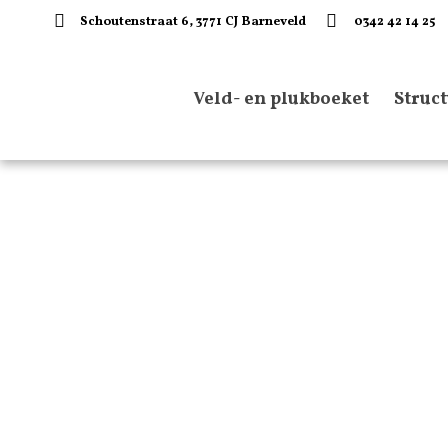
Schoutenstraat 6, 3771 CJ Barneveld
0342 42 14 25
Veld- en plukboeket
Struc