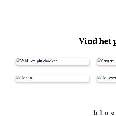
Vind het 
Veld- en plukboeket
S
Rozen
blo