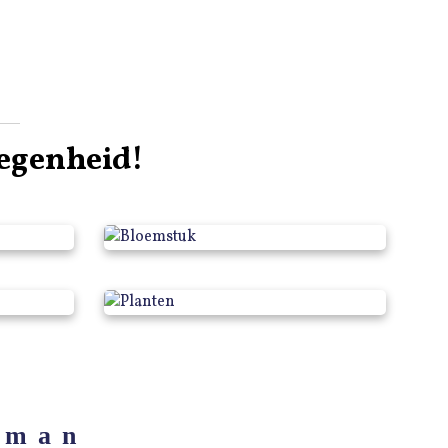
legenheid!
eket
Bloemstuk
Planten
eman