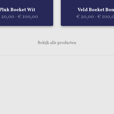
Dit
product
Pluk Boeket Wit
Veld Boeket Bon
heeft
Prijsklasse:
€
20,00
€
100,00
€
20,00
€
100,
-
-
meerdere
€ 20,00
variaties.
tot
Deze
€ 100,00
optie
Bekijk alle producten
kan
gekozen
worden
op
de
gina
productpagina