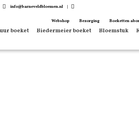
info@barneveldbloemen.nl
|
Webshop
Bezorging
Boeketten abo
tuur boeket
Biedermeier boeket
Bloemstuk