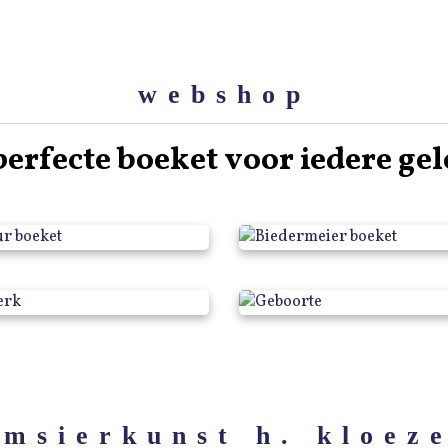
webshop
perfecte boeket voor iedere ge
tructuur boeket
Biedermeier bo
Rouwwerk
Geboorte
emsierkunst h. kloez