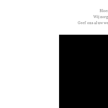
Bloe
Wij zorg
Geef ons al uw we