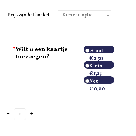
Prijs van het boeket
*
Wilt u een kaartje
Groot
toevoegen?
€ 2,50
Klein
€ 1,25
Nee
€ 0,00
Seizoenarrangement in schaal naturel aantal