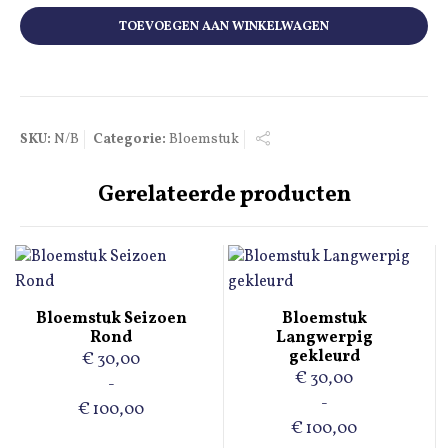
TOEVOEGEN AAN WINKELWAGEN
SKU:
N/B
Categorie:
Bloemstuk
Gerelateerde producten
Dit
Dit
Bloemstuk Seizoen
Bloemstuk
product
product
Rond
Langwerpig
heeft
heeft
gekleurd
€
30,00
€
30,00
meerdere
meerdere
-
-
variaties.
variaties.
€
100,00
€
100,00
Deze
Deze
Prijsklasse: