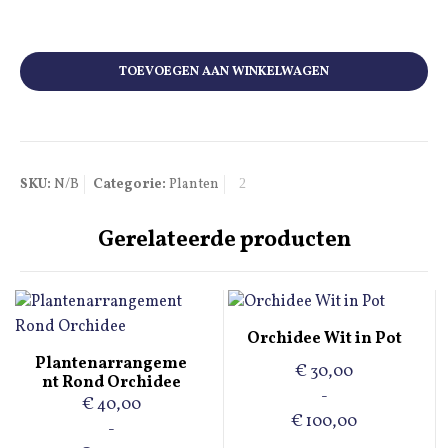
TOEVOEGEN AAN WINKELWAGEN
SKU:
N/B
Categorie:
Planten
Gerelateerde producten
Dit
Orchidee Wit in Pot
Dit
product
Plantenarrangeme
€
30,00
product
heeft
nt Rond Orchidee
-
heeft
meerdere
€
40,00
€
100,00
meerdere
variaties.
-
Prijsklasse: