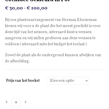
Prijsklasse:
€
30,00
-
€
100,00
€ 30,00
Bij een plantenarrangement van Herman Kloezeman
tot
kiezen wij voor u de plant die het meest geschikt is voor
€ 100,00
deze tijd van het seizoen, uiteraard kunt u wensen
aangeven en wij zullen proberen aan deze wensen te
voldoen ( uiteraard mits het budget het toelaat )
Zowel de plant als de ondergrond kunnen afwijken van
de afbeelding.
Prijs van het boeket
Orchidee Gekleurd in Pot aantal