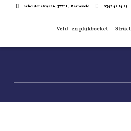
Schoutenstraat 6, 3771 CJ Barneveld
0342 42 14 25
Veld- en plukboeket
Struc