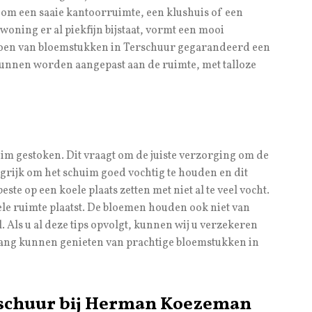
 om een saaie kantoorruimte, een klushuis of een
 woning er al piekfijn bijstaat, vormt een mooi
 doen van bloemstukken in Terschuur gegarandeerd een
 kunnen worden aangepast aan de ruimte, met talloze
im gestoken. Dit vraagt om de juiste verzorging om de
grijk om het schuim goed vochtig te houden en dit
este op een koele plaats zetten met niet al te veel vocht.
oele ruimte plaatst. De bloemen houden ook niet van
l. Als u al deze tips opvolgt, kunnen wij u verzekeren
 lang kunnen genieten van prachtige bloemstukken in
rschuur bij Herman Koezeman