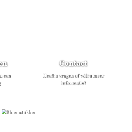
en
Contact
an een
Heeft u vragen of wilt u meer
g
informatie?