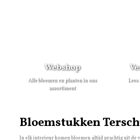
Webshop
Ve
Alle bloemen en planten in ons
Lees 
assortiment
Bloemstukken Tersc
In elk interieur komen bloemen altijd prachtig uit de v