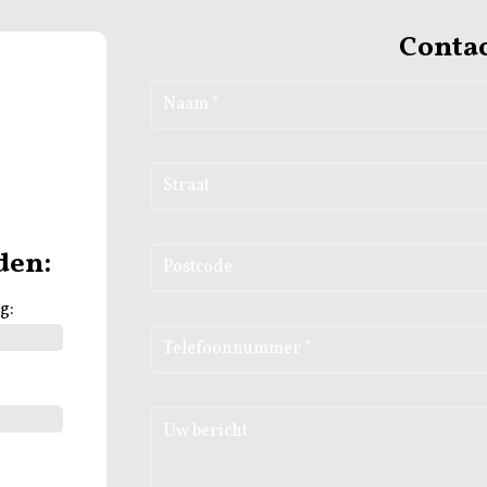
Conta
den:
g: