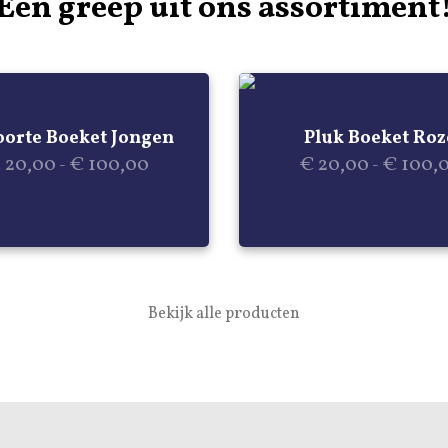
Een greep uit ons assortiment
Dit
product
orte Boeket Jongen
Pluk Boeket Roz
heeft
Prijsklasse:
€
20,00
€
100,00
€
20,00
€
100,
-
-
meerdere
€ 20,00
variaties.
tot
Deze
€ 100,00
optie
kan
gekozen
Bekijk alle producten
worden
op
de
gina
productpagina