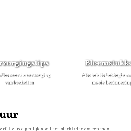
rzorgingstips
Bloemstukk
alles over de verzorging
Afscheid is het begin v
van boeketten
mooie herinnerin
huur
erf. Het is eigenlijk nooit een slecht idee om een mooi